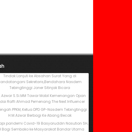
ah
Tindak Lanjuti ke Absahan Surat Yang di
Tandatangani Sekretaris,Bendahara Nasdem
Tebingtinggi Joner Sitinjak Bicara
M.Azwar S.Si.MM Tawar Mobil Kemenangan Opan
dai Raffi Ahmad Pemenang The Next Influencer
Tengah PPKM, Ketua DPD GP-Nasdem Tebingtinggi
H.M.Azwar Berbagi Ke Abang Becak
pi pandemi Covid-19 Basyaruddin Nasution SH,
 Bagi Sembako ke Masyarakat Bandar Utama