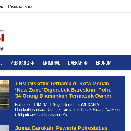
ap
Pasang Iklan
L
MEBIDANG
KRIMINAL
DAERAH
EKONOMI
THM Diskotik Ternama di Kota Medan
‘New Zone’ Digerebek Bareskrim Polri,
34 Orang Diamankan Termasuk Owner
Ket poto : THM NZ di Segel SementaraMEDAN //
DeteksiNusantara. Com. ~ Direktorat Tindak Pidana Narkoba
(Dittipidnarkoba) Bareskrim Po
Jumat Barokah, Pewarta Polrestabes