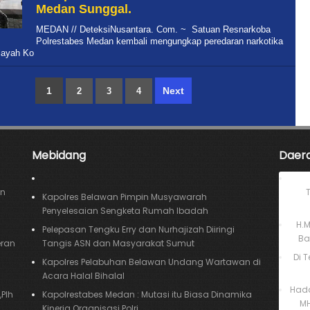
Medan Sunggal.
MEDAN // DeteksiNusantara. Com. ~ Satuan Resnarkoba
Polrestabes Medan kembali mengungkap peredaran narkotika
ilayah Ko
1
Next
2
3
4
Mebidang
Daer
an
Kapolres Belawan Pimpin Musyawarah
Penyelesaian Sengketa Rumah Ibadah
H.
Pelepasan Tengku Erry dan Nurhajizah Diiringi
Ba
eran
Tangis ASN dan Masyarakat Sumut
Di 
Kapolres Pelabuhan Belawan Undang Wartawan di
Acara Halal Bihalal
Hada
Plh
Kapolrestabes Medan : Mutasi itu Biasa Dinamika
MH
Kinerja Organisasi Polri