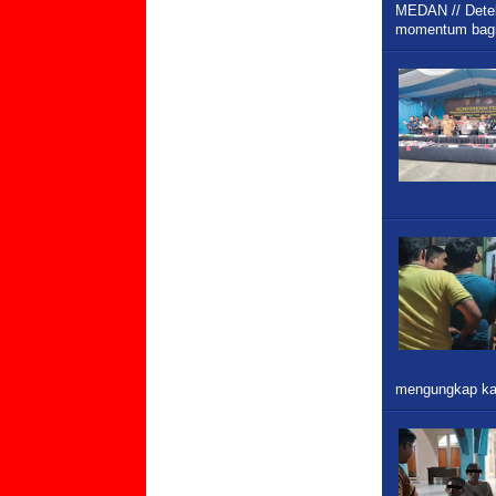
MEDAN // Dete
momentum bagi
mengungkap ka