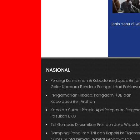
jenis sabu di w
NASIONAL
Perangi Kemiskinan & Kebodohan,Lapas Binjai
Gelar Upacara Bendera Peringati Hari Pahlaw
Pengamanan Pilkada, Pangdam I/BB dan
Kapoldasu Beri Arahan
Kapolda Sumut Pimpin Apel Pelepasan Perges
Pasukan BKO
Tol Gempas Diresmikan Presiden Joko Widodo
Dampingi Panglima TNI dan Kapolri ke Tigaras,
Gubsu Minta Pemda Perketat Pengawasan