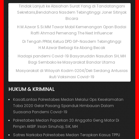
Tindak Lanjuti ke Absahan Surat Yang di Tandatangani
Sekretaris,Bendahara Nasdem Tebingtinggi Joner Sitinjak
Bicara
H.M.Azwar S.Si.MM Tawar Mobil Kemenangan Opan Badai
Raffi Ahmad Pemenang The Next Influencer
Di Tengah PPKM, Ketua DPD GP-Nasdem Tebingtinggi
H.M.Azwar Berbagi Ke Abang Becak
Hadapi pandemi Covid-19 Basyaruddin Nasution SH, MH
Bagi Sembako ke Masyarakat Bandar Utama
Masyarakat di Wilayah Kodim 0204/Deli Serdang Antusias
ikuti Vaksinasi Covid-19
HUKUM & KRIMINAL
KasatLantas Polrestabes Medan Melalui Ops Keselamatan
Toba 2020 Gelar Pasang Spanduk Himbauan Dalam
Suasana Pandemi Covid-19
Polrestabes Medan Paparkan 20 Anggota Geng Motor Di
Pimpin AKBP. Irsan Sinuhaji, SiK, MH
Satres Narkoba Polrestabes Medan Terapkan Kasus TPPU