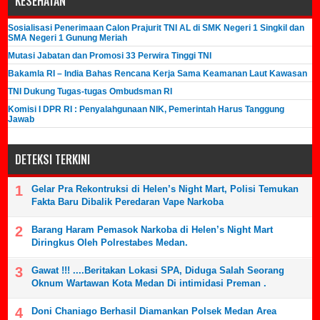
KESEHATAN
Sosialisasi Penerimaan Calon Prajurit TNI AL di SMK Negeri 1 Singkil dan
SMA Negeri 1 Gunung Meriah
Mutasi Jabatan dan Promosi 33 Perwira Tinggi TNI
Bakamla RI – India Bahas Rencana Kerja Sama Keamanan Laut Kawasan
TNI Dukung Tugas-tugas Ombudsman RI
Komisi I DPR RI : Penyalahgunaan NIK, Pemerintah Harus Tanggung
Jawab
DETEKSI TERKINI
Gelar Pra Rekontruksi di Helen’s Night Mart, Polisi Temukan
Fakta Baru Dibalik Peredaran Vape Narkoba
Barang Haram Pemasok Narkoba di Helen’s Night Mart
Diringkus Oleh Polrestabes Medan.
Gawat !!! ....Beritakan Lokasi SPA, Diduga Salah Seorang
Oknum Wartawan Kota Medan Di intimidasi Preman .
Doni Chaniago Berhasil Diamankan Polsek Medan Area