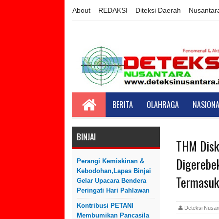
About
REDAKSI
Diteksi Daerah
Nusantar
BERITA
OLAHRAGA
NASIONA
BINJAI
THM Disk
Digerebe
Perangi Kemiskinan &
Kebodohan,Lapas Binjai
Termasuk
Gelar Upacara Bendera
Peringati Hari Pahlawan
Kontribusi PETANI
Deteksi Nus
Membumikan Pancasila