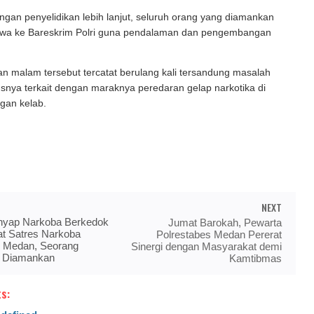
ngan penyelidikan lebih lanjut, seluruh orang yang diamankan
ibawa ke Bareskrim Polri guna pendalaman dan pengembangan
n malam tersebut tercatat berulang kali tersandung masalah
nya terkait dengan maraknya peredaran gelap narkotika di
ngan kelab.
NEXT
nyap Narkoba Berkedok
Jumat Barokah, Pewarta
at Satres Narkoba
Polrestabes Medan Pererat
s Medan, Seorang
Sinergi dengan Masyarakat demi
 Diamankan
Kamtibmas
s: