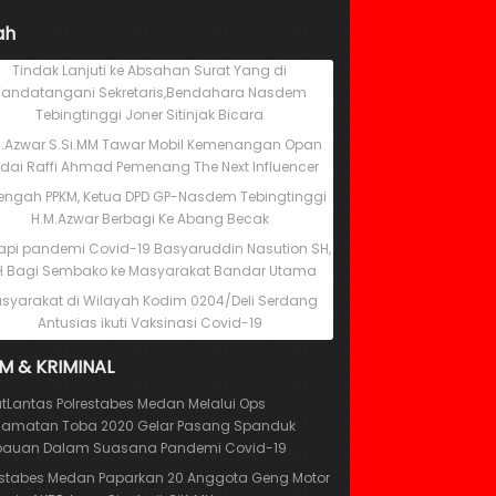
ah
Tindak Lanjuti ke Absahan Surat Yang di
Tandatangani Sekretaris,Bendahara Nasdem
Tebingtinggi Joner Sitinjak Bicara
M.Azwar S.Si.MM Tawar Mobil Kemenangan Opan
dai Raffi Ahmad Pemenang The Next Influencer
Tengah PPKM, Ketua DPD GP-Nasdem Tebingtinggi
H.M.Azwar Berbagi Ke Abang Becak
pi pandemi Covid-19 Basyaruddin Nasution SH,
 Bagi Sembako ke Masyarakat Bandar Utama
syarakat di Wilayah Kodim 0204/Deli Serdang
Antusias ikuti Vaksinasi Covid-19
M & KRIMINAL
tLantas Polrestabes Medan Melalui Ops
lamatan Toba 2020 Gelar Pasang Spanduk
auan Dalam Suasana Pandemi Covid-19
estabes Medan Paparkan 20 Anggota Geng Motor