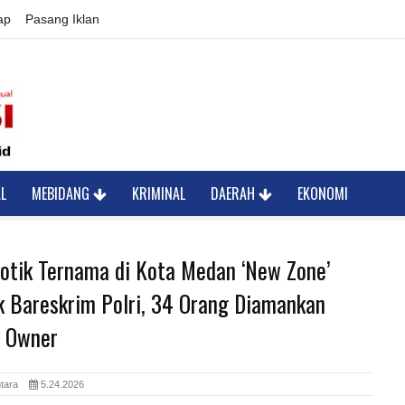
ap
Pasang Iklan
L
MEBIDANG
KRIMINAL
DAERAH
EKONOMI
otik Ternama di Kota Medan ‘New Zone’
k Bareskrim Polri, 34 Orang Diamankan
 Owner
antara
5.24.2026