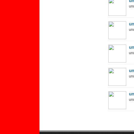
un
und
un
und
un
und
un
und
un
und