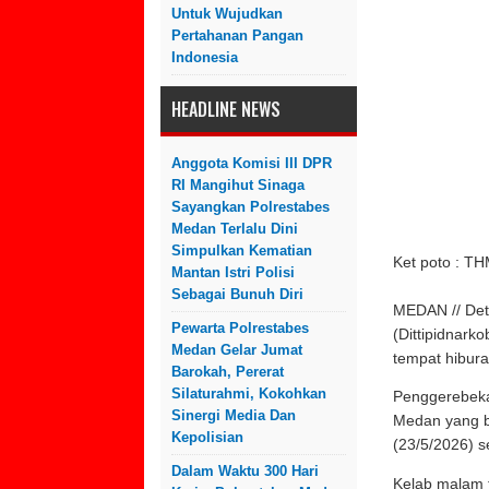
Untuk Wujudkan
Pertahanan Pangan
Indonesia
HEADLINE NEWS
Anggota Komisi III DPR
RI Mangihut Sinaga
Sayangkan Polrestabes
Medan Terlalu Dini
Simpulkan Kematian
Ket poto : T
Mantan Istri Polisi
Sebagai Bunuh Diri
MEDAN // Det
Pewarta Polrestabes
(Dittipidnark
Medan Gelar Jumat
tempat hibur
Barokah, Pererat
Silaturahmi, Kokohkan
Penggerebeka
Sinergi Media Dan
Medan yang b
Kepolisian
(23/5/2026) s
Dalam Waktu 300 Hari
Kelab malam t