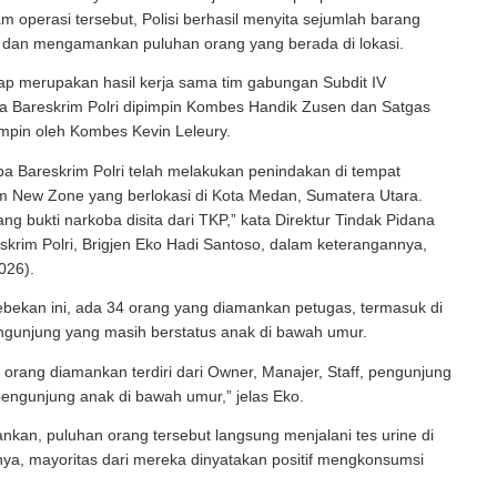
m operasi tersebut, Polisi berhasil menyita sejumlah barang
a dan mengamankan puluhan orang yang berada di lokasi.
ap merupakan hasil kerja sama tim gabungan Subdit IV
ba Bareskrim Polri dipimpin Kombes Handik Zusen dan Satgas
impin oleh Kombes Kevin Leleury.
oba Bareskrim Polri telah melakukan penindakan di tempat
m New Zone yang berlokasi di Kota Medan, Sumatera Utara.
ng bukti narkoba disita dari TKP,” kata Direktur Tindak Pidana
krim Polri, Brigjen Eko Hadi Santoso, dalam keterangannya,
026).
bekan ini, ada 34 orang yang diamankan petugas, termasuk di
ngunjung yang masih berstatus anak di bawah umur.
orang diamankan terdiri dari Owner, Manajer, Staff, pengunjung
engunjung anak di bawah umur,” jelas Eko.
nkan, puluhan orang tersebut langsung menjalani tes urine di
nya, mayoritas dari mereka dinyatakan positif mengkonsumsi