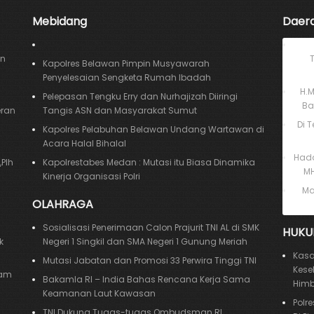
Mebidang
Daer
an
Kapolres Belawan Pimpin Musyawarah
Penyelesaian Sengketa Rumah Ibadah
H.
Pelepasan Tengku Erry dan Nurhajizah Diiringi
Ba
eran
Tangis ASN dan Masyarakat Sumut
Di 
Kapolres Pelabuhan Belawan Undang Wartawan di
Acara Halal Bihalal
Hada
Plh
Kapolrestabes Medan : Mutasi itu Biasa Dinamika
MH
Kinerja Organisasi Polri
Ma
OLAHRAGA
Sosialisasi Penerimaan Calon Prajurit TNI AL di SMK
HUKU
k
Negeri 1 Singkil dan SMA Negeri 1 Gunung Meriah
Kasa
Mutasi Jabatan dan Promosi 33 Perwira Tinggi TNI
Kese
sam
Bakamla RI – India Bahas Rencana Kerja Sama
Himb
Keamanan Laut Kawasan
Polr
TNI Dukung Tugas-tugas Ombudsman RI