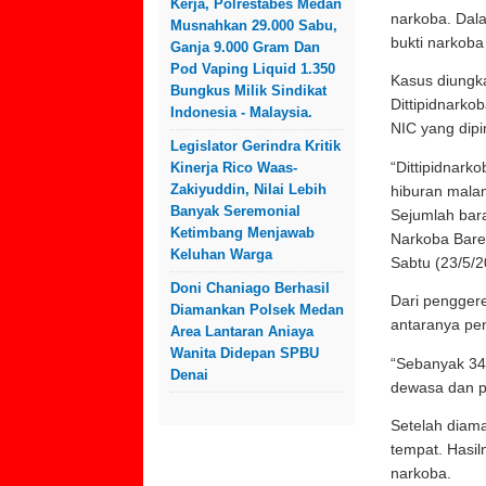
Kerja, Polrestabes Medan
narkoba. Dala
Musnahkan 29.000 Sabu,
bukti narkob
Ganja 9.000 Gram Dan
Pod Vaping Liquid 1.350
Kasus diungk
Bungkus Milik Sindikat
Dittipidnarko
Indonesia - Malaysia.
NIC yang dip
Legislator Gerindra Kritik
“Dittipidnark
Kinerja Rico Waas-
Zakiyuddin, Nilai Lebih
hiburan mala
Banyak Seremonial
Sejumlah bara
Ketimbang Menjawab
Narkoba Bares
Keluhan Warga
Sabtu (23/5/2
Doni Chaniago Berhasil
Dari penggere
Diamankan Polsek Medan
antaranya pe
Area Lantaran Aniaya
Wanita Didepan SPBU
“Sebanyak 34 
Denai
dewasa dan p
Setelah diama
tempat. Hasil
narkoba.