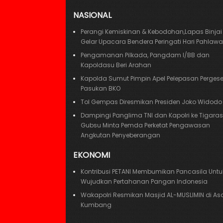
NASIONAL
Perangi Kemiskinan & Kebodohan,Lapas Binjai
Gelar Upacara Bendera Peringati Hari Pahlaw
Pengamanan Pilkada, Pangdam I/BB dan
Kapoldasu Beri Arahan
Kapolda Sumut Pimpin Apel Pelepasan Perges
Pasukan BKO
Tol Gempas Diresmikan Presiden Joko Widodo
Dampingi Panglima TNI dan Kapolri ke Tigaras,
Gubsu Minta Pemda Perketat Pengawasan
Angkutan Penyeberangan
EKONOMI
Kontribusi PETANI Membumikan Pancasila Untu
Wujudkan Pertahanan Pangan Indonesia
Wakapolri Resmikan Masjid AL-MUSLIMIN di A
Kumbang