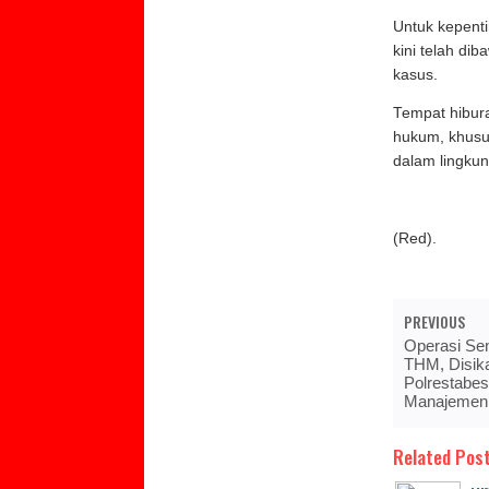
Untuk kepenti
kini telah d
kasus.
Tempat hibura
hukum, khusus
dalam lingku
(Red).
PREVIOUS
Operasi Se
THM, Disik
Polrestabe
Manajemen
Related Post