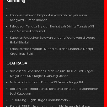
Mebidang
Kapolres Belawan Pimpin Musyawarah Penyelesaian
Sengketa Rumah Ibadah
Pelepasan Tengku Erry dan Nurhajizah Diiringi Tangis ASN
dan Masyarakat Sumut
Kapolres Pelabuhan Belawan Undang Wartawan di Acara
Halal Bihalal
Kapolrestabes Medan : Mutasi itu Biasa Dinamika Kinerja
Organisasi Polri
OLAHRAGA
Sosialisasi Penerimaan Calon Prajurit TNI AL di SMK Negeri 1
Singkil dan SMA Negeri 1 Gunung Meriah
Mutasi Jabatan dan Promosi 33 Perwira Tinggi TNI
Bakamla RI – India Bahas Rencana Kerja Sama Keamanan
Laut Kawasan
TNI Dukung Tugas-tugas Ombudsman RI
Komisi I DPR RI : Penyalahgunaan NIK, Pemerintah Harus