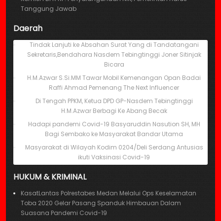
Tanggung Jawab
Daerah
Tindak Lanjuti ke Absahan Surat Yang di Tandatangani
Sekretaris,Bendahara Nasdem Tebingtinggi Joner Sitinjak
Bicara
H.M.Azwar S.Si.MM Tawar Mobil Kemenangan Opan Badai
Raffi Ahmad Pemenang The Next Influencer
Di Tengah PPKM, Ketua DPD GP-Nasdem Tebingtinggi
H.M.Azwar Berbagi Ke Abang Becak
Hadapi pandemi Covid-19 Basyaruddin Nasution SH, MH
Bagi Sembako ke Masyarakat Bandar Utama
Masyarakat di Wilayah Kodim 0204/Deli Serdang Antusias
ikuti Vaksinasi Covid-19
HUKUM & KRIMINAL
KasatLantas Polrestabes Medan Melalui Ops Keselamatan
Toba 2020 Gelar Pasang Spanduk Himbauan Dalam
Suasana Pandemi Covid-19