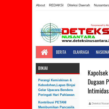
About
REDAKSI
Diteksi Daerah
Nusantar
BERITA
OLAHRAGA
NASIONA
BINJAI
Kapolsek
Dugaan P
Perangi Kemiskinan &
Kebodohan,Lapas Binjai
Intimida
Gelar Upacara Bendera
Peringati Hari Pahlawan
Kontribusi PETANI
Deteksi Nus
Membumikan Pancasila