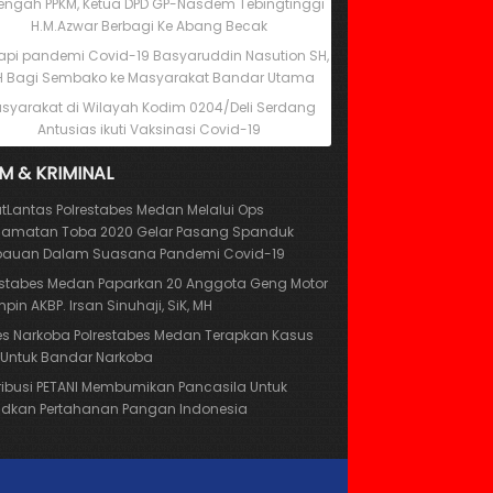
Tengah PPKM, Ketua DPD GP-Nasdem Tebingtinggi
H.M.Azwar Berbagi Ke Abang Becak
pi pandemi Covid-19 Basyaruddin Nasution SH,
 Bagi Sembako ke Masyarakat Bandar Utama
syarakat di Wilayah Kodim 0204/Deli Serdang
Antusias ikuti Vaksinasi Covid-19
M & KRIMINAL
tLantas Polrestabes Medan Melalui Ops
lamatan Toba 2020 Gelar Pasang Spanduk
auan Dalam Suasana Pandemi Covid-19
estabes Medan Paparkan 20 Anggota Geng Motor
mpin AKBP. Irsan Sinuhaji, SiK, MH
es Narkoba Polrestabes Medan Terapkan Kasus
 Untuk Bandar Narkoba
ribusi PETANI Membumikan Pancasila Untuk
dkan Pertahanan Pangan Indonesia