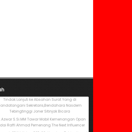
ah
Tindak Lanjuti ke Absahan Surat Yang di
Tandatangani Sekretaris,Bendahara Nasdem
Tebingtinggi Joner Sitinjak Bicara
M.Azwar S.Si.MM Tawar Mobil Kemenangan Opan
dai Raffi Ahmad Pemenang The Next Influencer