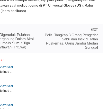
ena tidak mampu menangkap para pelaku penganiayaan dan
rtawan saat meliput demo di PT Universal Gloves (UG), Rabu
 (Indra hasibuan)
NEXT
Digeruduk Puluhan
Polisi Tangkap 3 Orang Pengedar
ergabung Dalam Aksi
Sabu dan Inex di Jalan
Jurnalis Sumut Tiga
Puskemas, Gang Jambu Medan
rtawan (Trituwa)
Sunggal
s:
defined
efined ...
defined
efined ...
defined