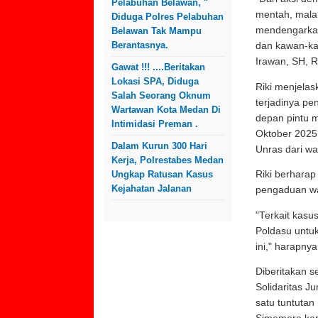
Pelabuhan Belawan, "
mentah, malah
Diduga Polres Pelabuhan
mendengarkan
Belawan Tak Mampu
Berantasnya.
dan kawan-ka
Irawan, SH, 
Gawat !!! ....Beritakan
Lokasi SPA, Diduga
Riki menjela
Salah Seorang Oknum
terjadinya p
Wartawan Kota Medan Di
depan pintu m
Intimidasi Preman .
Oktober 2025,
Dalam Kurun 300 Hari
Unras dari w
Kerja, Polrestabes Medan
Ungkap Ratusan Kasus
Riki berhara
Kejahatan Jalanan
pengaduan w
"Terkait kasu
Poldasu untu
ini," harapny
Diberitakan 
Solidaritas J
satu tuntuta