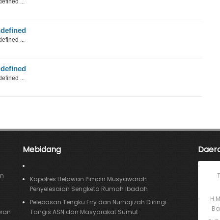
efined ...
defined
efined ...
defined
efined ...
Mebidang
Daer
an
Kapolres Belawan Pimpin Musyawarah
Penyelesaian Sengketa Rumah Ibadah
H.
Pelepasan Tengku Erry dan Nurhajizah Diiringi
Ba
eran
Tangis ASN dan Masyarakat Sumut