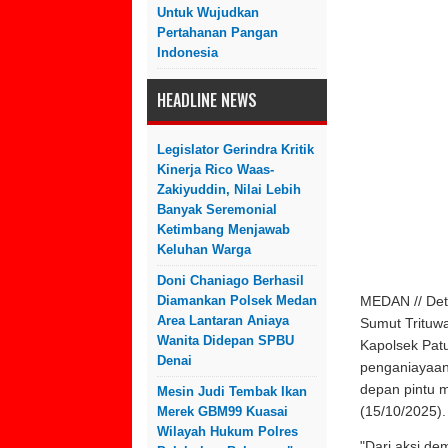
Untuk Wujudkan
Pertahanan Pangan
Indonesia
HEADLINE NEWS
Legislator Gerindra Kritik
Kinerja Rico Waas-
Zakiyuddin, Nilai Lebih
Banyak Seremonial
Ketimbang Menjawab
Keluhan Warga
Doni Chaniago Berhasil
Diamankan Polsek Medan
MEDAN // Dete
Area Lantaran Aniaya
Sumut Trituwa
Wanita Didepan SPBU
Kapolsek Pat
Denai
penganiayaan 
depan pintu 
Mesin Judi Tembak Ikan
(15/10/2025)
Merek GBM99 Kuasai
Wilayah Hukum Polres
"Dari aksi de