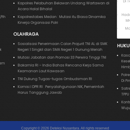
Di 
Kapolres Pelabuhan Belawan Undang Wartawan di
Acara Halal Bihalal
Hada
Plh
Kapolrestabes Medan : Mutasi itu Biasa Dinamika
MH
Kinerja Organisasi Polri
Ma
OLAHRAGA
Sosialisasi Penerimaan Calon Prajurit TNI AL di SMK
HUKU
k
Negeri 1 Singkil dan SMA Negeri 1 Gunung Meriah
Kasa
Mutasi Jabatan dan Promosi 33 Perwira Tinggi TNI
Kese
sam
Bakamla RI – India Bahas Rencana Kerja Sama
Himb
Keamanan Laut Kawasan
Polr
TNI Dukung Tugas-tugas Ombudsman RI
Di Pi
Komisi I DPR RI : Penyalahgunaan NIK, Pemerintah
Satr
Harus Tanggung Jawab
TPPU
Kont
Wuju
Copyright ©
2026
Deteksi Nusantara
. All rights reserved