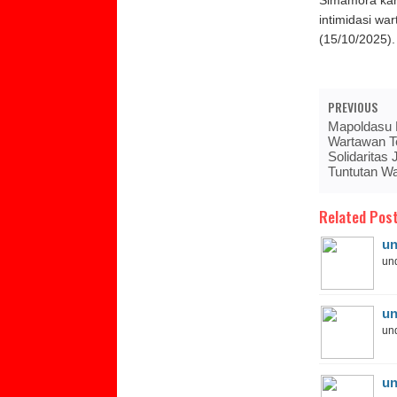
Simamora kar
intimidasi wa
(15/10/2025).
PREVIOUS
Mapoldasu 
Wartawan T
Solidaritas 
Tuntutan Wa
Related Post
un
und
un
und
un