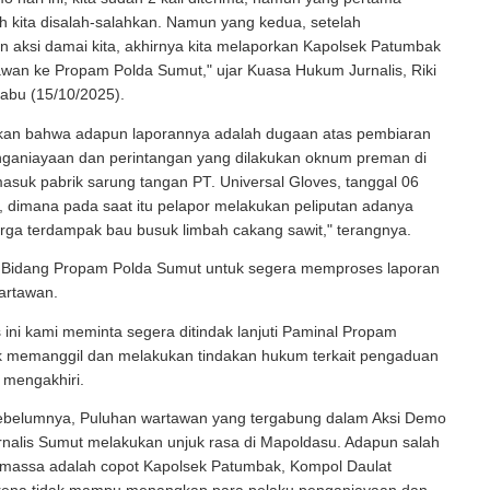
 kita disalah-salahkan. Namun yang kedua, setelah
 aksi damai kita, akhirnya kita melaporkan Kapolsek Patumbak
wan ke Propam Polda Sumut," ujar Kuasa Hukum Jurnalis, Riki
Rabu (15/10/2025).
skan bahwa adapun laporannya adalah dugaan atas pembiaran
enganiayaan dan perintangan yang dilakukan oknum preman di
asuk pabrik sarung tangan PT. Universal Gloves, tanggal 06
 dimana pada saat itu pelapor melakukan peliputan adanya
arga terdampak bau busuk limbah cakang sawit," terangnya.
p Bidang Propam Polda Sumut untuk segera memproses laporan
artawan.
s ini kami meminta segera ditindak lanjuti Paminal Propam
k memanggil dan melakukan tindakan hukum terkait pengaduan
a mengakhiri.
sebelumnya, Puluhan wartawan yang tergabung dalam Aksi Demo
urnalis Sumut melakukan unjuk rasa di Mapoldasu. Adapun salah
n massa adalah copot Kapolsek Patumbak, Kompol Daulat