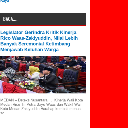
Raya
BACA....
Legislator Gerindra Kritik Kinerja
Rico Waas-Zakiyuddin, Nilai Lebih
Banyak Seremonial Ketimbang
Menjawab Keluhan Warga
MEDAN – DeteksiNusantara.~. Kinerja Wali Kota
Medan Rico Tri Putra Bayu Waas dan Wakil Wali
Kota Medan Zakiyuddin Harahap kembali menuai
so...