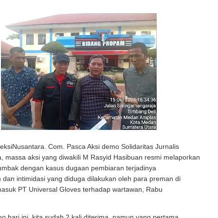
ksiNusantara. Com. Pasca Aksi demo Solidaritas Jurnalis
, massa aksi yang diwakili M Rasyid Hasibuan resmi melaporkan
umbak dengan kasus dugaan pembiaran terjadinya
dan intimidasi yang diduga dilakukan oleh para preman di
masuk PT Universal Gloves terhadap wartawan, Rabu
.
mo hari ini, kita sudah 2 kali diterima, namun yang pertama