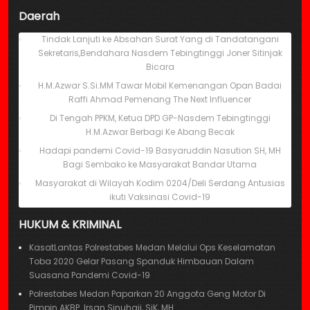
Daerah
Tindak Lanjuti ke Absahan Surat Yang di Tandatangani
Sekretaris,Bendahara Nasdem Tebingtinggi Joner Sitinjak
Bicara
H.M.Azwar S.Si.MM Tawar Mobil Kemenangan Opan Badai
Raffi Ahmad Pemenang The Next Influencer
Di Tengah PPKM, Ketua DPD GP-Nasdem Tebingtinggi
H.M.Azwar Berbagi Ke Abang Becak
Hadapi pandemi Covid-19 Basyaruddin Nasution SH, MH
Bagi Sembako ke Masyarakat Bandar Utama
Masyarakat di Wilayah Kodim 0204/Deli Serdang Antusias
ikuti Vaksinasi Covid-19
HUKUM & KRIMINAL
KasatLantas Polrestabes Medan Melalui Ops Keselamatan
Toba 2020 Gelar Pasang Spanduk Himbauan Dalam
Suasana Pandemi Covid-19
Polrestabes Medan Paparkan 20 Anggota Geng Motor Di
Pimpin AKBP. Irsan Sinuhaji, SiK, MH